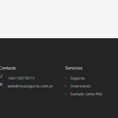
Contacto
Servicios
+541130778111
Seguros
web@msaseguros.com.ar
Inversiones
Sumate como PAS