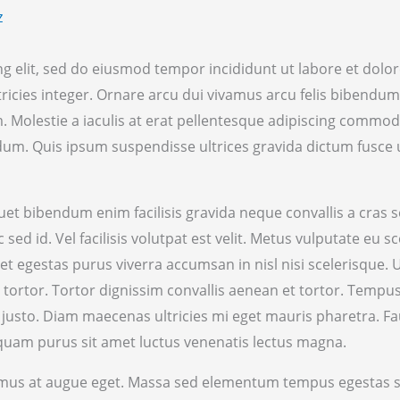
z
g elit, sed do eiusmod tempor incididunt ut labore et dolo
ricies integer. Ornare arcu dui vivamus arcu felis bibendum 
 Molestie a iaculis at erat pellentesque adipiscing commodo e
dum. Quis ipsum suspendisse ultrices gravida dictum fusce u
et bibendum enim facilisis gravida neque convallis a cras 
ed id. Vel facilisis volutpat est velit. Metus vulputate eu 
eget egestas purus viverra accumsan in nisl nisi scelerisque.
 tortor. Tortor dignissim convallis aenean et tortor. Tem
 justo. Diam maecenas ultricies mi eget mauris pharetra. Fau
iquam purus sit amet luctus venenatis lectus magna.
ivamus at augue eget. Massa sed elementum tempus egestas se