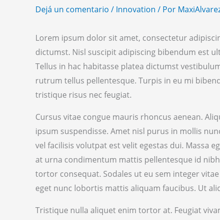
Dejá un comentario
/
Innovation
/ Por
MaxiAlvare
Lorem ipsum dolor sit amet, consectetur adipiscin
dictumst. Nisl suscipit adipiscing bibendum est ult
Tellus in hac habitasse platea dictumst vestibulum.
rutrum tellus pellentesque. Turpis in eu mi biben
tristique risus nec feugiat.
Cursus vitae congue mauris rhoncus aenean. Aliqu
ipsum suspendisse. Amet nisl purus in mollis nunc s
vel facilisis volutpat est velit egestas dui. Massa 
at urna condimentum mattis pellentesque id nibh
tortor consequat. Sodales ut eu sem integer vitae
eget nunc lobortis mattis aliquam faucibus. Ut al
Tristique nulla aliquet enim tortor at. Feugiat v