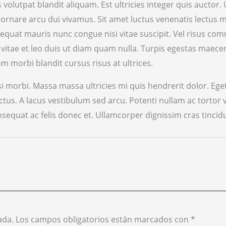
volutpat blandit aliquam. Est ultricies integer quis auctor.
s ornare arcu dui vivamus. Sit amet luctus venenatis lectus m
sequat mauris nunc congue nisi vitae suscipit. Vel risus c
 vitae et leo duis ut diam quam nulla. Turpis egestas maec
m morbi blandit cursus risus at ultrices.
si morbi. Massa massa ultricies mi quis hendrerit dolor. Eget
ectus. A lacus vestibulum sed arcu. Potenti nullam ac tortor
sequat ac felis donec et. Ullamcorper dignissim cras tinci
ada.
Los campos obligatorios están marcados con
*