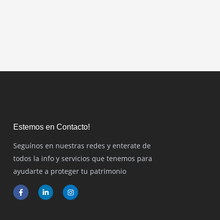
Estemos en Contacto!
Seguínos en nuestras redes y enterate de
todos la info y servicios que tenemos para
ayudarte a proteger tu patrimonio
F
L
I
a
i
n
c
n
s
e
k
t
b
e
a